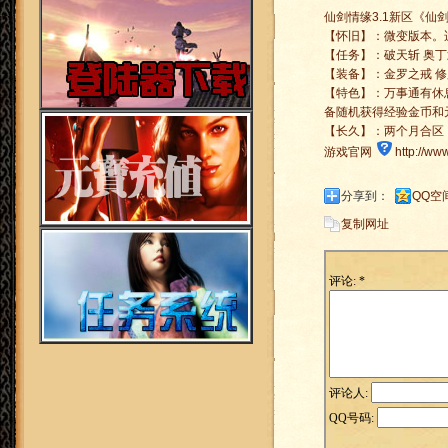
仙剑情缘3.1新区《仙剑江山1
【怀旧】：微变版本。
【任务】：破天斩 奥丁
【装备】：金罗之戒 修罗
【特色】：万事通有休
备随机获得经验金币和
【长久】：两个月合区
游戏官网
http://ww
分享到：
QQ空
复制网址