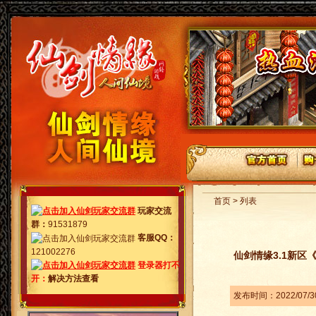
首页 > 列表
玩家交流
群
：
91531879
客服QQ：
121002276
仙剑情缘3.1新区《
登录器打不
开：
解决方法查看
发布时间：2022/07/3