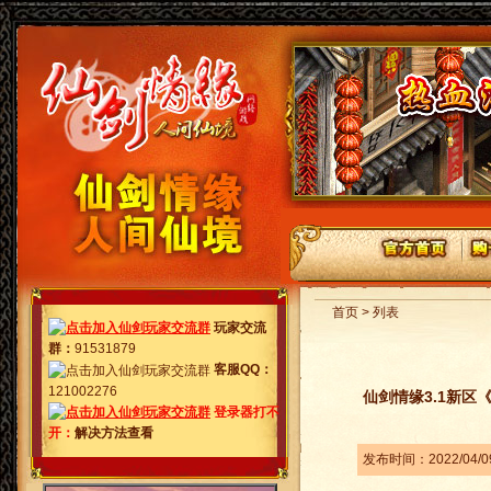
首页 > 列表
玩家交流
群
：
91531879
客服QQ：
121002276
仙剑情缘3.1新区
登录器打不
开：
解决方法查看
发布时间：2022/04/0