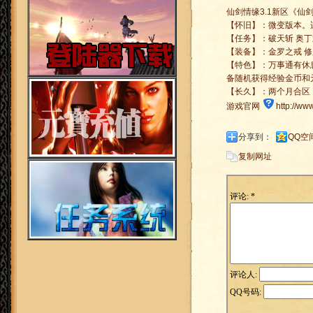
仙剑情缘3.1新区《仙剑江山1
【怀旧】：微变版本。
【任务】：破天斩 奥丁
【装备】：金罗之戒 修罗
【特色】：万事通有休
备随机获得经验金币和
【长久】：两个月合区
游戏官网
http://ww
分享到：
QQ空
复制网址