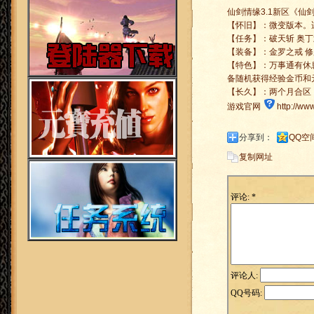
仙剑情缘3.1新区《仙剑江山2
【怀旧】：微变版本。
【任务】：破天斩 奥丁
【装备】：金罗之戒 修罗
【特色】：万事通有休
备随机获得经验金币和
【长久】：两个月合区
游戏官网
http://ww
分享到：
QQ空
复制网址