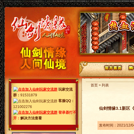
首页 > 列表
玩家交流
群
：
91531879
客服QQ：
121002276
仙剑情缘3.1新区《
登录器打不
开：
解决方法查看
发布时间：2021/12/0