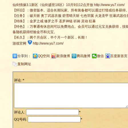
仙剑情缘3.1新区《仙剑盛世18区》10月9日12点开放 http://www.yu7.com/
【怀旧】：微变版本。适合长期玩家。所有装备都可以通过打怪或任务获得
【任务】：破天斩 奥丁武器衣服 碧雪晴天斩 七色羽翼 火龙圣甲 狂暴武器任
【特殊】：金罗之戒 修罗之手 圣罗神链 祈祷 灵动 狂暴
【特色】：万事通有休息间可以免费泡点。会员可以通过元宝兑换获得，技
备随机获得经验金币和元宝。
【长久】：两个月合区，半个月一个新区，长期！
游戏官网
http://www.yu7.com/
分享到：
QQ空间
新浪微博
腾讯微博
微信
百度新首页
复制网址