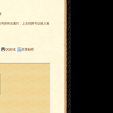
。
务
能书邪剑古墓打，上古结阵可以投入装
QQ好友
百度贴吧