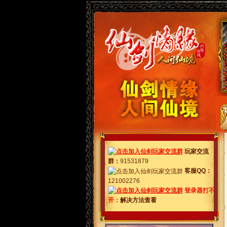
玩家交流
群
：
91531879
客服QQ：
121002276
登录器打不
开：
解决方法查看