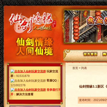
首页 > 列表
玩家交流
群
：
91531879
客服QQ：
121002276
仙剑情缘3.1新区《
登录器打不
开：
解决方法查看
发布时间：2021/09/2