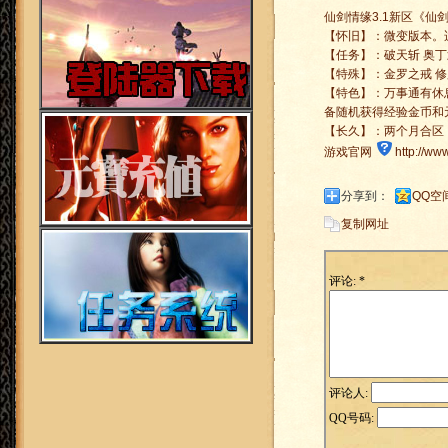
仙剑情缘3.1新区《仙剑盛世1
【怀旧】：微变版本。
【任务】：破天斩 奥丁
【特殊】：金罗之戒 修
【特色】：万事通有休
备随机获得经验金币和
【长久】：两个月合区
游戏官网
http://ww
分享到：
QQ空
复制网址