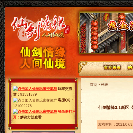
首页 > 列表
玩家交流
群
：
91531879
客服QQ：
121002276
仙剑情缘3.1新区《
登录器打不
开：
解决方法查看
发布时间：2021/07/3