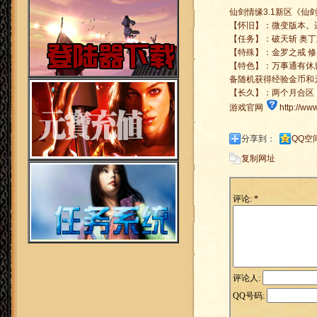
仙剑情缘3.1新区《仙剑盛世1
【怀旧】：微变版本。
【任务】：破天斩 奥丁
【特殊】：金罗之戒 修
【特色】：万事通有休
备随机获得经验金币和
【长久】：两个月合区
游戏官网
http://ww
分享到：
QQ空
复制网址