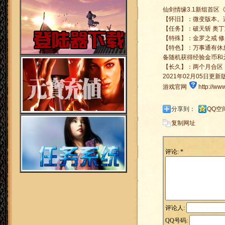
仙剑情缘3.1新组首区
【怀旧】：微变版本。
【任务】：破天斩 奥丁
【特殊】：金罗之戒 修
【特色】：万事通有休
备随机获得经验金币和
【长久】：两个月合区
2021年02月05日更
游戏官网
http://ww
分享到：
QQ空
复制网址