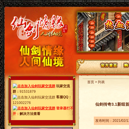
首页 > 列表
玩家交流
群
：
91531879
客服QQ：
121002276
仙剑传奇3.1新组
登录器打不
开：
解决方法查看
发布时间：2021/02/1